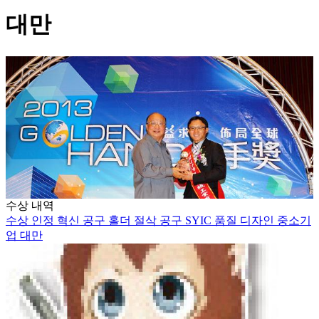
대만
수상 내역
수상
인정
혁신
공구 홀더
절삭 공구
SYIC
품질
디자인
중소기
업
대만