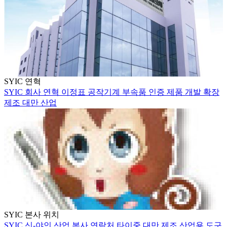
SYIC 연혁
SYIC
회사 연혁
이정표
공작기계 부속품
인증
제품 개발
확장
제조
대만
산업
SYIC 본사 위치
SYIC
신-야인 산업
본사
연락처
타이중
대만
제조
산업용 도구