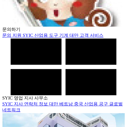
문의하기
문의
지원
SYIC
산업용 도구
기계
대만
고객 서비스
SYIC 영업 지사 사무소
SYIC
지사
연락처 정보
대만
베트남
중국
산업용 공구
글로벌
네트워크